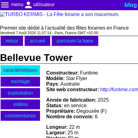
menu
person
blog
menu
utilisateur
Premier site dédié à l'actualité des fêtes foraines en France
Vendredi 7 Août 2026 11:07:14 - Paris, France GMT +02:00
retour
accueil
parcourir la base
Bellevue Tower
caractéristiques
Constructeur:
Funtime
Modèle:
Star Flyer
montage
Pays:
Australie
Site web constructeur:
http://funtime.co
exploitation
Année de fabrication:
2025
vidéos
Status:
en service
Propriétaire:
Degousée (F)
commentaires
Nombre de convois:
6
Longeur:
22 m
Largeur:
25 m