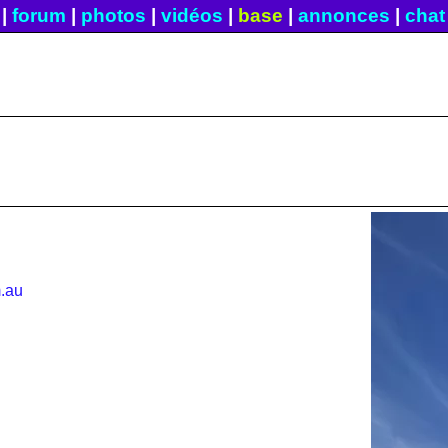
|
forum
|
photos
|
vidéos
|
base
|
annonces
|
chat
m.au