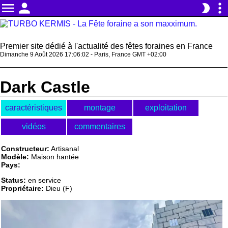
menu
person
more_vert
brightness_2
Premier site dédié à l'actualité des fêtes foraines en France
Dimanche 9 Août 2026 17:06:02 - Paris, France GMT +02:00
Dark Castle
caractéristiques
montage
exploitation
vidéos
commentaires
Constructeur:
Artisanal
Modèle:
Maison hantée
Pays:
Status:
en service
Propriétaire:
Dieu (F)