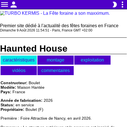
menu
person
more_vert
brightness_2
Premier site dédié à l'actualité des fêtes foraines en France
Dimanche 9 Août 2026 11:54:51 - Paris, France GMT +02:00
Haunted House
caractéristiques
montage
exploitation
vidéos
commentaires
Constructeur:
Boulet
Modèle:
Maison Hantée
Pays:
France
Année de fabrication:
2026
Status:
en service
Propriétaire:
Boulet (F)
Première : Foire Attractive de Nancy, en avril 2026.