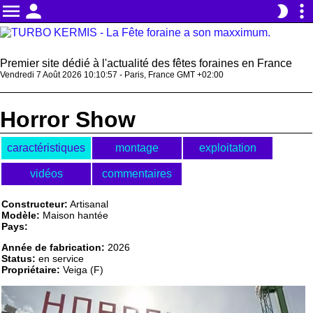
menu
person
more_vert
brightness_2
Premier site dédié à l'actualité des fêtes foraines en France
Vendredi 7 Août 2026 10:10:57 - Paris, France GMT +02:00
Horror Show
caractéristiques
montage
exploitation
vidéos
commentaires
Constructeur:
Artisanal
Modèle:
Maison hantée
Pays:
Année de fabrication:
2026
Status:
en service
Propriétaire:
Veiga (F)