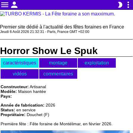
menu
person
more_vert
brightness_2
Premier site dédié à l'actualité des fêtes foraines en France
Jeudi 6 Août 2026 21:32:31 - Paris, France GMT +02:00
Horror Show Le Spuk
caractéristiques
montage
exploitation
vidéos
commentaires
Constructeur:
Artisanal
Modèle:
Maison hantée
Pays:
Année de fabrication:
2026
Status:
en service
Propriétaire:
Douchet (F)
Première fête : Fête foraine de Montélimar, en février 2026.