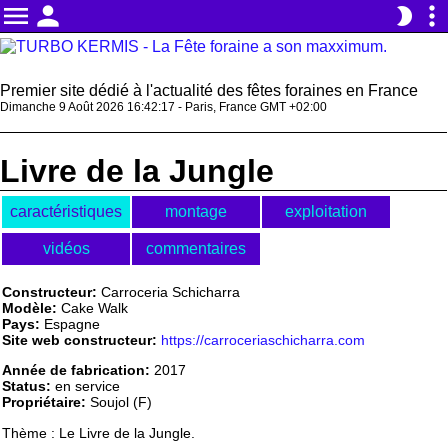
menu
person
more_vert
brightness_2
Premier site dédié à l'actualité des fêtes foraines en France
Dimanche 9 Août 2026 16:42:17 - Paris, France GMT +02:00
Livre de la Jungle
caractéristiques
montage
exploitation
vidéos
commentaires
Constructeur:
Carroceria Schicharra
Modèle:
Cake Walk
Pays:
Espagne
Site web constructeur:
https://carroceriaschicharra.com
Année de fabrication:
2017
Status:
en service
Propriétaire:
Soujol (F)
Thème : Le Livre de la Jungle.