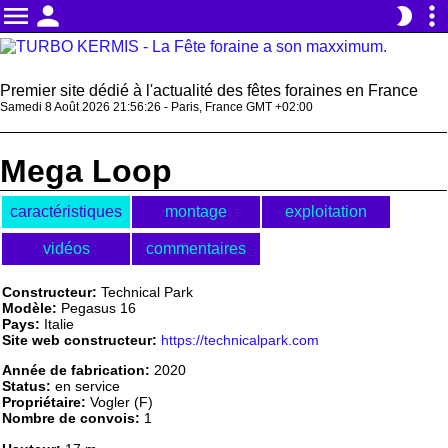
menu
person
more_vert
brightness_2
Premier site dédié à l'actualité des fêtes foraines en France
Samedi 8 Août 2026 21:56:26 - Paris, France GMT +02:00
Mega Loop
caractéristiques
montage
exploitation
vidéos
commentaires
Constructeur:
Technical Park
Modèle:
Pegasus 16
Pays:
Italie
Site web constructeur:
https://technicalpark.com
Année de fabrication:
2020
Status:
en service
Propriétaire:
Vogler (F)
Nombre de convois:
1