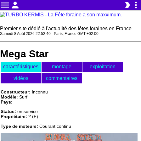
menu
person
more_vert
brightness_2
Premier site dédié à l'actualité des fêtes foraines en France
Samedi 8 Août 2026 22:52:40 - Paris, France GMT +02:00
Mega Star
caractéristiques
montage
exploitation
vidéos
commentaires
Constructeur:
Inconnu
Modèle:
Surf
Pays:
Status:
en service
Propriétaire:
? (F)
Type de moteurs:
Courant continu