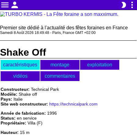
menu
person
more_vert
brightness_2
Premier site dédié à l'actualité des fêtes foraines en France
Samedi 8 Août 2026 18:49:48 - Paris, France GMT +02:00
Shake Off
caractéristiques
montage
exploitation
vidéos
commentaires
Constructeur:
Technical Park
Modèle:
Shake off
Pays:
Italie
Site web constructeur:
https://technicalpark.com
Année de fabrication:
1996
Status:
en service
Propriétaire:
Villa (F)
Hauteur:
15 m