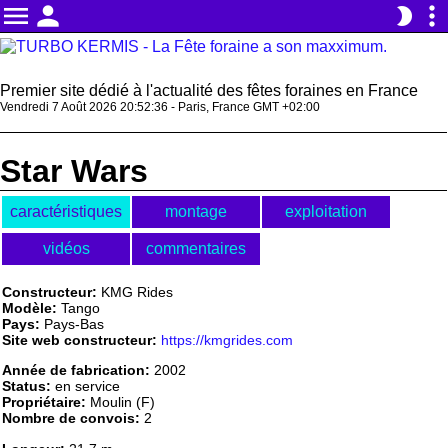
menu
person
more_vert
brightness_2
Premier site dédié à l'actualité des fêtes foraines en France
Vendredi 7 Août 2026 20:52:36 - Paris, France GMT +02:00
Star Wars
caractéristiques
montage
exploitation
vidéos
commentaires
Constructeur:
KMG Rides
Modèle:
Tango
Pays:
Pays-Bas
Site web constructeur:
https://kmgrides.com
Année de fabrication:
2002
Status:
en service
Propriétaire:
Moulin (F)
Nombre de convois:
2