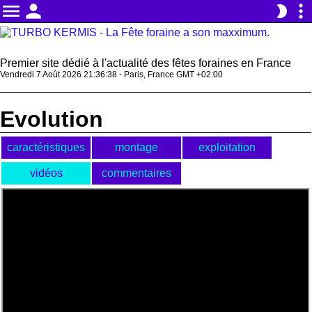
menu
person
more_vert
brightness_2
Premier site dédié à l'actualité des fêtes foraines en France
Vendredi 7 Août 2026 21:36:38 - Paris, France GMT +02:00
Evolution
caractéristiques
montage
exploitation
vidéos
commentaires