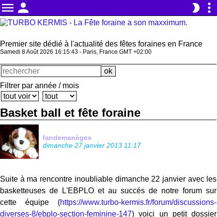
menu
person
more_vert
brightness_2
Premier site dédié à l'actualité des fêtes foraines en France
Samedi 8 Août 2026 16:15:43 - Paris, France GMT +02:00
Filtrer par année / mois
Basket ball et fête foraine
fandemanèges
dimanche 27 janvier 2013 11:17
Suite à ma rencontre inoubliable dimanche 22 janvier avec les
basketteuses de L'EBPLO et au succés de notre forum sur
cette équipe (
https://www.turbo-kermis.fr/forum/discussions-
diverses-8/ebplo-section-feminine-147
) voici un petit dossier