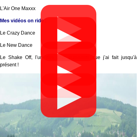
L'Air One Maxxx
▶
Mes vidéos on ride :
▶
Le Crazy Dance
Le New Dance
▶
Le Shake Off, l'un des plus puissants que j'ai fait jusqu'à
▶
présent !
▶