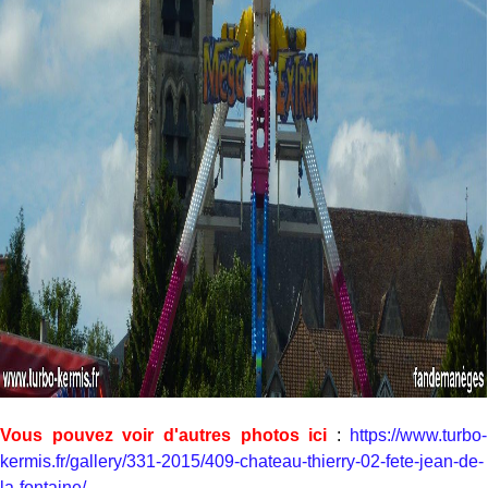
Vous pouvez voir d'autres photos ici
:
https://www.turbo-
kermis.fr/gallery/331-2015/409-chateau-thierry-02-fete-jean-de-
la-fontaine/