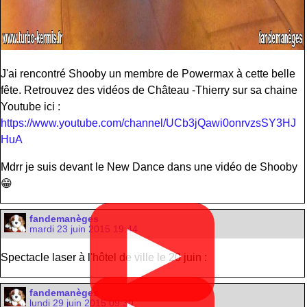
J'ai rencontré Shooby un membre de Powermax à cette belle
fête. Retrouvez des vidéos de Château -Thierry sur sa chaine
Youtube ici :
https://www.youtube.com/channel/UCb3jQawi0onrvzsSY3HJ
HuA
Mdrr je suis devant le New Dance dans une vidéo de Shooby
😁
fandemanèges
▶
mardi 23 juin 2015 19:44
Spectacle laser à l'hôtel de ville le 20 juin :
fandemanèges
lundi 29 juin 2015 09:30