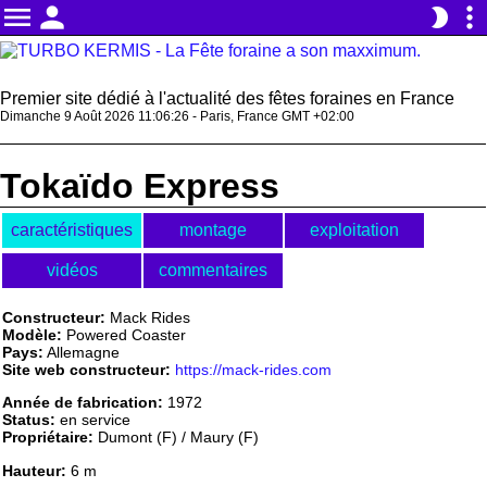
menu
person
more_vert
brightness_2
Premier site dédié à l'actualité des fêtes foraines en France
Dimanche 9 Août 2026 11:06:26 - Paris, France GMT +02:00
Tokaïdo Express
caractéristiques
montage
exploitation
vidéos
commentaires
Constructeur:
Mack Rides
Modèle:
Powered Coaster
Pays:
Allemagne
Site web constructeur:
https://mack-rides.com
Année de fabrication:
1972
Status:
en service
Propriétaire:
Dumont (F) / Maury (F)
Hauteur:
6 m