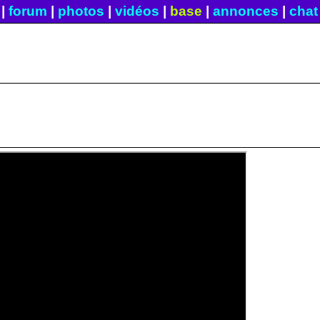
|
forum
|
photos
|
vidéos
|
base
|
annonces
|
chat