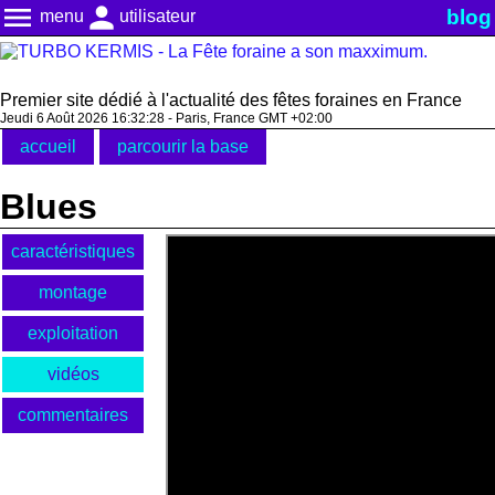
menu
person
blog
menu
utilisateur
Premier site dédié à l'actualité des fêtes foraines en France
Jeudi 6 Août 2026 16:32:28 - Paris, France GMT +02:00
accueil
parcourir la base
Blues
caractéristiques
montage
exploitation
vidéos
commentaires