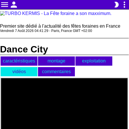
menu
person
more_vert
brightness_2
Premier site dédié à l'actualité des fêtes foraines en France
Vendredi 7 Août 2026 04:41:29 - Paris, France GMT +02:00
Dance City
caractéristiques
montage
exploitation
vidéos
commentaires