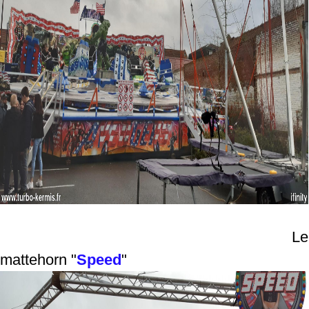
Le
mattehorn "
Speed
"