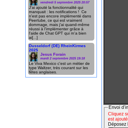
vendredi 5 septembre 2025 20:57
J'ai ajouté la fonctionnalité qui
manquait : les notifications ! Ce
n'est pas encore implémenté dans
Peertube, ce qui est vraiment
dommage, mais j'ai quand-même
réussi à l'implémenter grâce à
l'aide de Chat GPT qui m'a bien
ai[...]
Dusseldorf (DE) RheinKirmes
2025
Jesus Forain
mardi 2 septembre 2025 19:18
Le Viva Mexico c'est un métier de
type Waltzer, très courant sur les
fêtes anglaises.
Envoi d'i
Cliquez su
est ajout
Déposez le