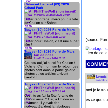
Clermont Ferrand (63) 2026
Cristal Park
PhiltTheWolf (non inscrit)
mercredi 25 mars 2026 10:50
Super reportage, merci pour la fête
de Chalon sur Saône !
Troyes (10) 2026 Foire de Mars
PhilTheWolf (non inscrit)
mardi 17 mars 2026 11:28
(source: Fun
Super pour Chalon, c'est une super
fête !
Troyes (10) 2026 Foire de Mars
Lien de cet a
fan de rides
lundi 16 mars 2026 18:36
Coucou oui j'ai aussi fait Chalon /
COMMEN
Vichy et Clermont sur le retour. Les
photos sont dans la partie galerie
photos et les articles arrivent
kermis 
bientôt !
mardi 2
Troyes (10) 2026 Foire de Mars
PhilTheWolf (non inscrit)
moi je le trou
jeudi 12 mars 2026 10:48
Cool, tu as fait la fête foraine de
Chalon aussi ? Car, à Chalon en
es ce que qu
revanche, il y avait des
nouveautés, dont la fabuleuse