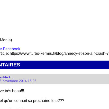
 Mania)
rticle: https://www.turbo-kermis.fr/blog/annecy-et-son-air-crash-
TAIRES
addict
5 novembre 2014 18:03
ve très beau!!!
el qu'un connaît sa prochaine fete???