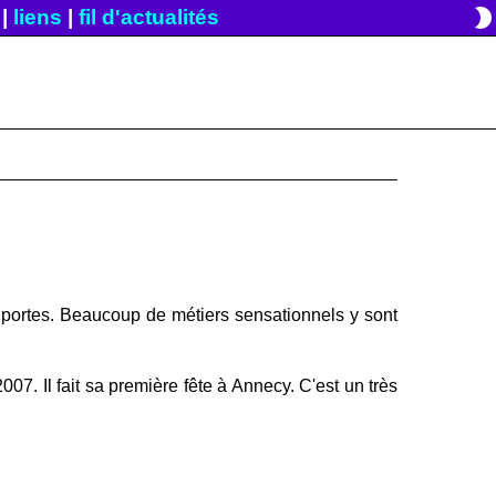
brightness_2
|
liens
|
fil d'actualités
 portes. Beaucoup de métiers sensationnels y sont
7. Il fait sa première fête à Annecy. C'est un très