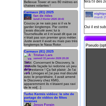
fera t'il des
Bellevue Tower et ses 80 mètres en
chaises volantes !
Carmaux (81) 2025
nightp
fan de rides
mardi 2
lundi 2 février 2026 18:41
Coucou je ne sais pas si il va le
Oui il est su
garder longtemps. Par contre
j'avais discuté avec lui à
Tournefeuille et il m'avait dit que ce
n'était pas son premier gros métier.
Juste avant il avait eu mais pas très
longtemps le Nasa Rotor.
Pseudo (opt
Carmaux (81) 2025
Tristan Lars
samedi 31 janvier 2026 20:26
Salut. Concernant le Discovery, la
nouvelle façade lui redonne un peu
de prestance ! Ça fait plaisir. Je l'ai
vu à Limoges et j'ai pas mal discuté
avec le propriétaire, il avait amené
le Discovery chez KMG,
apparemment ils n'étaient pas ravi
de le voi[...]
Turbo Kermis vidéos: le site de
partage de vidéos de fêtes
foraines
Jesus Forain