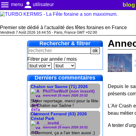
menu
person
blog
menu
utilisateur
Premier site dédié à l'actualité des fêtes foraines en France
Vendredi 7 Août 2026 16:44:56 - Paris, France GMT +02:00
Annec
Rechercher & filtrer
Filtrer par année / mois
Derniers commentaires
Depuis le sa
Chalon sur Saone (71) 2026
PhilTheWolf (non inscrit)
présents comm
mercredi 25 mars 2026 10:52
Super reportage, merci pour la fête
de Chalon sur Saône !
L'Air Crash e
beau métier 
Clermont Ferrand (63) 2026
Cristal Park
__invité__
A tester d'ur
mercredi 25 mars 2026 10:51
A Clermont, ça a l'air bien aussi ;)