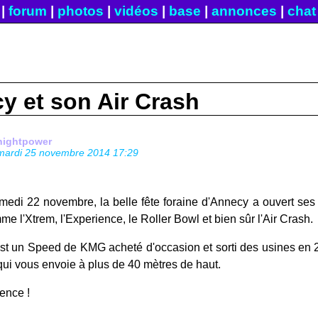
|
forum
|
photos
|
vidéos
|
base
|
annonces
|
chat
y et son Air Crash
nightpower
mardi 25 novembre 2014 17:29
medi 22 novembre, la belle fête foraine d'Annecy a ouvert ses
e l'Xtrem, l'Experience, le Roller Bowl et bien sûr l'Air Crash.
st un Speed de KMG acheté d'occasion et sorti des usines en 200
qui vous envoie à plus de 40 mètres de haut.
gence !