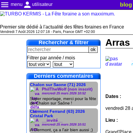
menu
person
blog
menu
utilisateur
Premier site dédié à l'actualité des fêtes foraines en France
Vendredi 7 Août 2026 12:07:19 - Paris, France GMT +02:00
Arras 
Rechercher & filtrer
Filtrer par année / mois
Derniers commentaires
Chalon sur Saone (71) 2026
PhilTheWolf (non inscrit)
mercredi 25 mars 2026 10:52
Dates :
Super reportage, merci pour la fête
de Chalon sur Saône !
vendredi 28 
Clermont Ferrand (63) 2026
Cristal Park
Lieu :
__invité__
mercredi 25 mars 2026 10:51
A Clermont, ça a l'air bien aussi ;)
Grand'Place