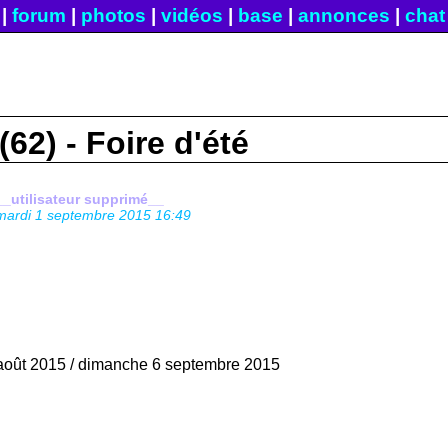
|
forum
|
photos
|
vidéos
|
base
|
annonces
|
chat
(62) - Foire d'été
__utilisateur supprimé__
mardi 1 septembre 2015 16:49
août 2015 / dimanche 6 septembre 2015