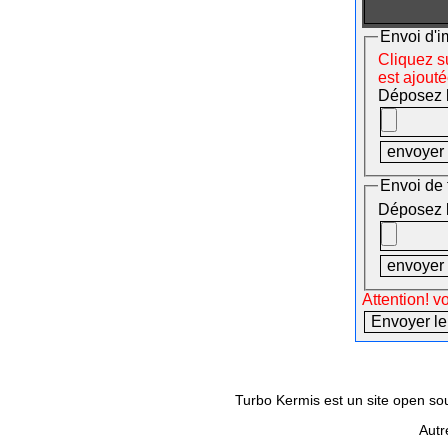
Envoi d'i
Cliquez su
est ajout
Déposez le
Envoi de 
Déposez le
Attention! v
Turbo Kermis est un site open sour
Autr