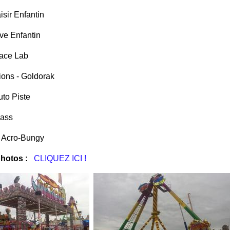
isir Enfantin
ve Enfantin
ace Lab
ons - Goldorak
uto Piste
sass
- Acro-Bungy
photos :
CLIQUEZ ICI !