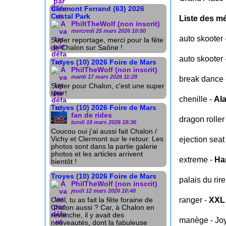
Clermont Ferrand (63) 2026
Cristal Park
Liste des mé
PhiltTheWolf (non inscrit)
mercredi 25 mars 2026 10:50
auto skooter 
Super reportage, merci pour la fête
de Chalon sur Saône !
auto skooter 
Troyes (10) 2026 Foire de Mars
PhilTheWolf (non inscrit)
mardi 17 mars 2026 11:28
break dance
Super pour Chalon, c'est une super
fête !
chenille -
Al
Troyes (10) 2026 Foire de Mars
fan de rides
dragon roller
lundi 16 mars 2026 18:36
Coucou oui j'ai aussi fait Chalon /
ejection seat
Vichy et Clermont sur le retour. Les
photos sont dans la partie galerie
photos et les articles arrivent
extreme -
Ha
bientôt !
Troyes (10) 2026 Foire de Mars
palais du rire
PhilTheWolf (non inscrit)
jeudi 12 mars 2026 10:48
ranger -
XXL
Cool, tu as fait la fête foraine de
Chalon aussi ? Car, à Chalon en
revanche, il y avait des
manège - Jo
nouveautés, dont la fabuleuse