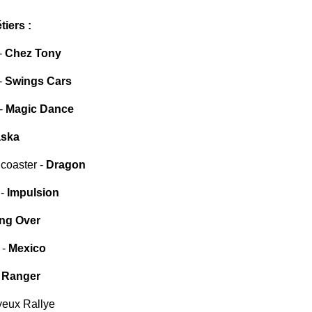
tiers :
-
Chez Tony
-
Swings Cars
 -
Magic Dance
aska
 coaster -
Dragon
 -
Impulsion
ng Over
 -
Mexico
 Ranger
yeux Rallye