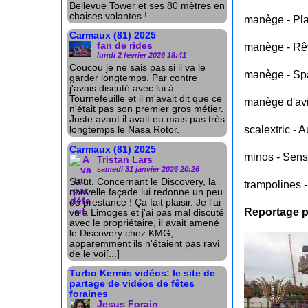
Bellevue Tower et ses 80 mètres en
chaises volantes !
manège - Pla
Carmaux (81) 2025
fan de rides
manège - Rê
lundi 2 février 2026 18:41
Coucou je ne sais pas si il va le
manège - Sp
garder longtemps. Par contre
j'avais discuté avec lui à
Tournefeuille et il m'avait dit que ce
manège d'avi
n'était pas son premier gros métier.
Juste avant il avait eu mais pas très
scalextric - A
longtemps le Nasa Rotor.
Carmaux (81) 2025
minos - Sen
Tristan Lars
samedi 31 janvier 2026 20:26
Salut. Concernant le Discovery, la
trampolines 
nouvelle façade lui redonne un peu
de prestance ! Ça fait plaisir. Je l'ai
Reportage 
vu à Limoges et j'ai pas mal discuté
avec le propriétaire, il avait amené
le Discovery chez KMG,
apparemment ils n'étaient pas ravi
de le voi[...]
Turbo Kermis vidéos: le site de
partage de vidéos de fêtes
foraines
Jesus Forain