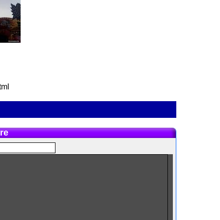
tml
re