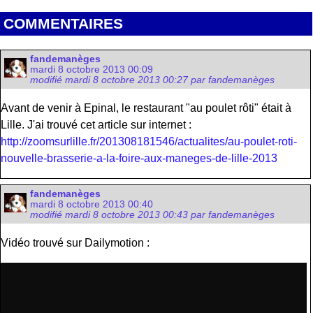
COMMENTAIRES
fandemanèges
mardi 8 octobre 2013 00:09
modifié mardi 8 octobre 2013 00:27 par fandemanèges
Avant de venir à Epinal, le restaurant "au poulet rôti" était à
Lille. J'ai trouvé cet article sur internet :
http://zoomsurlille.fr/201308181546/actualites/au-poulet-roti-
nouvelle-brasserie-a-la-foire-aux-maneges-de-lille-2013
fandemanèges
mardi 8 octobre 2013 00:40
modifié mardi 8 octobre 2013 00:43 par fandemanèges
Vidéo trouvé sur Dailymotion :