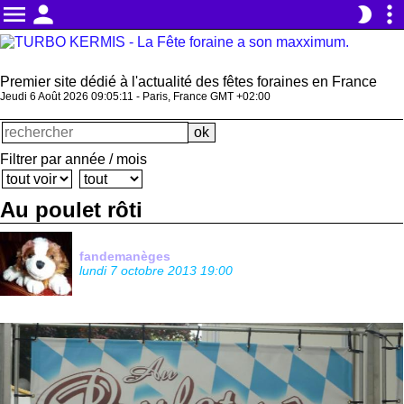
menu
person
more_vert
brightness_2
Premier site dédié à l'actualité des fêtes foraines en France
Jeudi 6 Août 2026 09:05:13 - Paris, France GMT +02:00
Filtrer par année / mois
Au poulet rôti
fandemanèges
lundi 7 octobre 2013 19:00