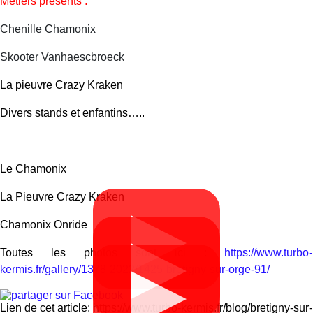
Métiers présents
:
Chenille Chamonix
Skooter Vanhaescbroeck
La pieuvre Crazy Kraken
Divers stands et enfantins…..
Le Chamonix
La Pieuvre Crazy Kraken
▶
Chamonix Onride
▶
Toutes les photos sont ici :
https://www.turbo-
▶
kermis.fr/gallery/1378-2022/1425-bretigny-sur-orge-91/
Lien de cet article: https://www.turbo-kermis.fr/blog/bretigny-sur-