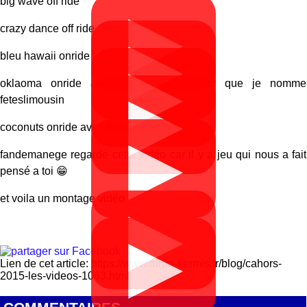
big wave off ride
▶
crazy dance off ride
▶
bleu hawaii onride
▶
oklaoma onride avec un autre reporter que je nomme
▶
feteslimousin
coconuts onride avec feteslimousin
▶
fandemanege regarde cette vidéo car il y a jeu qui nous a fait
pensé a toi 😁
et voila un montage vidéo
▶
▶
Lien de cet article: https://www.turbo-kermis.fr/blog/cahors-
2015-les-videos-1063.html