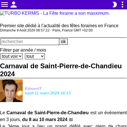
menu
person
more_vert
brightness_2
Premier site dédié à l'actualité des fêtes foraines en France
Dimanche 9 Août 2026 08:57:23 - Paris, France GMT +02:00
Filtrer par année / mois
Carnaval de Saint-Pierre-de-Chandieu
2024
EdwardT
lundi 11 mars 2024 16:13
Le
Carnaval de Saint-Pierre-de-Chandieu
est un événement
en 3 jours,
du 8 au 10 mars 2024
📅
Le 3ème jour a lieu un grand défilé avec plein de chars