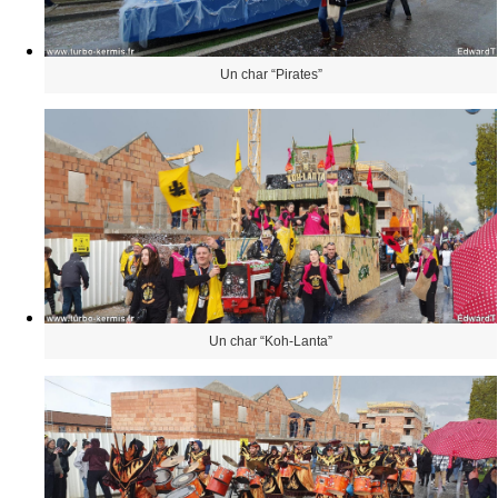
Un char “Pirates”
Un char “Koh-Lanta”