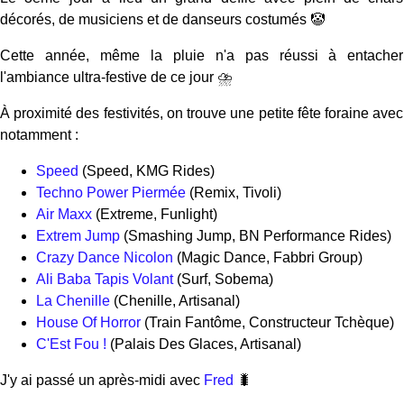
décorés, de musiciens et de danseurs costumés 🤡
Cette année, même la pluie n'a pas réussi à entacher
l'ambiance ultra-festive de ce jour ⛈️
À proximité des festivités, on trouve une petite fête foraine avec
notamment :
Speed
(Speed, KMG Rides)
Techno Power Piermée
(Remix, Tivoli)
Air Maxx
(Extreme, Funlight)
Extrem Jump
(Smashing Jump, BN Performance Rides)
Crazy Dance Nicolon
(Magic Dance, Fabbri Group)
Ali Baba Tapis Volant
(Surf, Sobema)
La Chenille
(Chenille, Artisanal)
House Of Horror
(Train Fantôme, Constructeur Tchèque)
C'Est Fou !
(Palais Des Glaces, Artisanal)
J'y ai passé un après-midi avec
Fred
🐛