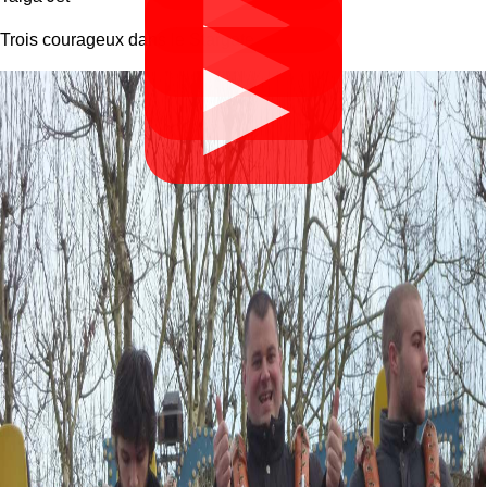
▶
▶
Trois courageux dans le Stargate
▶