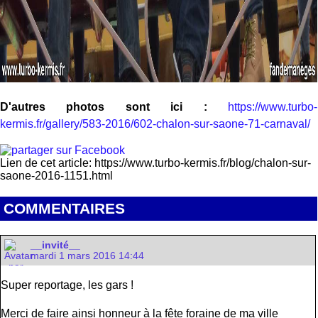
D'autres photos sont ici :
https://www.turbo-
kermis.fr/gallery/583-2016/602-chalon-sur-saone-71-carnaval/
Lien de cet article: https://www.turbo-kermis.fr/blog/chalon-sur-
saone-2016-1151.html
COMMENTAIRES
__invité__
mardi 1 mars 2016 14:44
Super reportage, les gars !
Merci de faire ainsi honneur à la fête foraine de ma ville