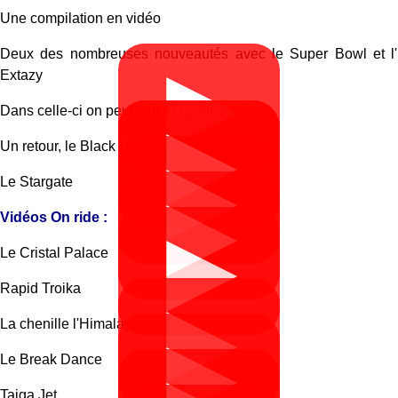
Une compilation en vidéo
Deux des nombreuses nouveautés avec le Super Bowl et l'
▶
Extazy
Dans celle-ci on peut voir Féteslimousin
▶
▶
Un retour, le Black Out.
▶
Le Stargate
▶
Vidéos On ride :
▶
Le Cristal Palace
Rapid Troika
▶
La chenille l'Himalaya
▶
Le Break Dance
Taiga Jet