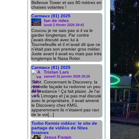
Bellevue Tower et ses 80 mètres en
chaises volantes !
Carmaux (81) 2025
fan de rides
lundi 2 février 2026 18:41
Coucou je ne sais pas si il va le
garder longtemps. Par contre
j'avais discuté avec lui à
Tournefeuille et il m'avait dit que ce
n'était pas son premier gros métier.
Juste avant il avait eu mais pas très
longtemps le Nasa Rotor.
Carmaux (81) 2025
Tristan Lars
samedi 31 janvier 2026 20:26
Salut. Concernant le Discovery, la
nouvelle façade lui redonne un peu
de prestance ! Ça fait plaisir. Je l'ai
vu à Limoges et j'ai pas mal discuté
avec le propriétaire, il avait amené
le Discovery chez KMG,
apparemment ils n'étaient pas ravi
de le voi[...]
Turbo Kermis vidéos: le site de
partage de vidéos de fêtes
foraines
Jesus Forain