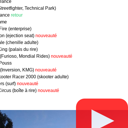
Dance
Streetfighter, Technical Park)
Dance
retour
mme
ire (enterprise)
on (ejection seat)
nouveauté
le (chenille adulte)
ing (palais du rire)
(Furioso, Mondial Rides)
nouveauté
Pouss
 (Inversion, KMG)
nouveauté
ooter Racer 2000 (skooter adulte)
s (surf)
nouveauté
ircus (boîte à rire)
nouveauté
▶