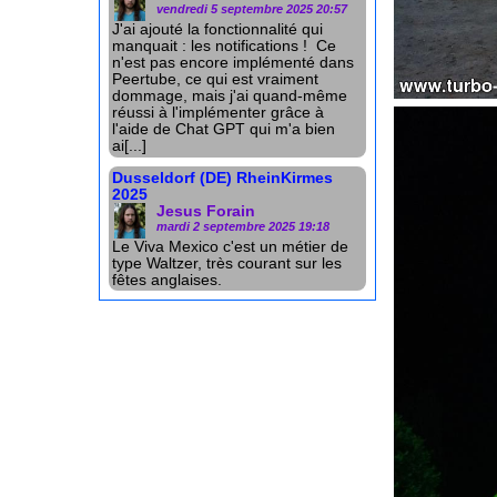
vendredi 5 septembre 2025 20:57
J'ai ajouté la fonctionnalité qui
manquait : les notifications ! Ce
n'est pas encore implémenté dans
Peertube, ce qui est vraiment
dommage, mais j'ai quand-même
réussi à l'implémenter grâce à
l'aide de Chat GPT qui m'a bien
ai[...]
Dusseldorf (DE) RheinKirmes
2025
Jesus Forain
mardi 2 septembre 2025 19:18
Le Viva Mexico c'est un métier de
type Waltzer, très courant sur les
fêtes anglaises.