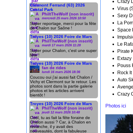
Crazy 
Clermont Ferrand (63) 2026
Virus (
Cristal Park
PhiltTheWolf (non inscrit)
Sexy 
mercredi 25 mars 2026 10:50
La Po
Super reportage, merci pour la fête
de Chalon sur Saône !
Space F
Troyes (10) 2026 Foire de Mars
Impulsi
PhilTheWolf (non inscrit)
Le Rafa
mardi 17 mars 2026 11:28
Super pour Chalon, c'est une super
Pirate K
fête !
Extazy 
Troyes (10) 2026 Foire de Mars
Pouss 
fan de rides
Rock It
lundi 16 mars 2026 18:36
Coucou oui j'ai aussi fait Chalon /
Auto Sk
Vichy et Clermont sur le retour. Les
photos sont dans la partie galerie
Avenger
photos et les articles arrivent
Crazy C
bientôt !
Troyes (10) 2026 Foire de Mars
Photos ici
PhilTheWolf (non inscrit)
jeudi 12 mars 2026 10:48
Cool, tu as fait la fête foraine de
Chalon aussi ? Car, à Chalon en
revanche, il y avait des
nouveautés, dont la fabuleuse