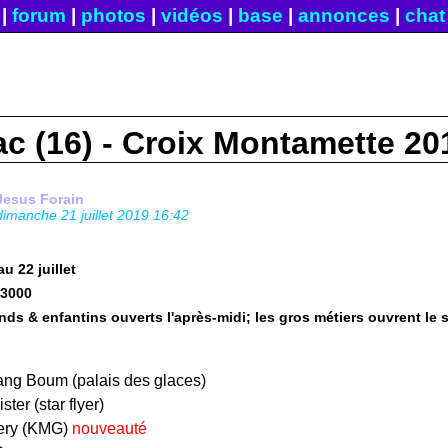
|
forum
|
photos
|
vidéos
|
base
|
annonces
|
chat
c (16) - Croix Montamette 20
Jesus Forain
dimanche 21 juillet 2019 16:42
u 22 juillet
 3000
ds & enfantins ouverts l'après-midi; les gros métiers ouvrent le soi
ang Boum (palais des glaces)
ter (star flyer)
ery (KMG)
nouveauté