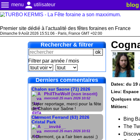
menu
person
blog
menu
utilisateur
Premier site dédié à l'actualité des fêtes foraines en France
Dimanche 9 Août 2026 15:51:07 - Paris, France GMT +02:00
Cogna
Rechercher & filtrer
Filtrer par année / mois
Derniers commentaires
Dates: du 19 a
Chalon sur Saone (71) 2026
Lieu: Espace
PhilTheWolf (non inscrit)
mercredi 25 mars 2026 10:52
Quelques stan
Super reportage, merci pour la fête
Métiers:
de Chalon sur Saône !
Clermont Ferrand (63) 2026
Bing B
Cristal Park
The Twis
__invité__
mercredi 25 mars 2026 10:51
Discov
A Clermont, ça a l'air bien aussi ;)