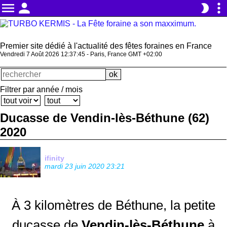
menu
person
more_vert
brightness_2
Premier site dédié à l'actualité des fêtes foraines en France
Vendredi 7 Août 2026 12:37:46 - Paris, France GMT +02:00
Filtrer par année / mois
Ducasse de Vendin-lès-Béthune (62)
2020
ifinity
mardi 23 juin 2020 23:21
À 3 kilomètres de Béthune, la petite
ducasse de
Vendin-lès-Béthune
à