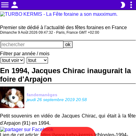
menu
person
more_vert
brightness_2
Premier site dédié à l'actualité des fêtes foraines en France
Dimanche 9 Août 2026 09:47:32 - Paris, France GMT +02:00
Filtrer par année / mois
En 1994, Jacques Chirac inaugurait la
foire d'Arpajon
fandemanèges
jeudi 26 septembre 2019 20:58
Petit souvenirs en vidéo de Jacques Chirac, qui était à la fête
d'Arpajon (91) en 1994.
Lien de cet article: https://www.turbo-kermis.fr/blog/en-1994-