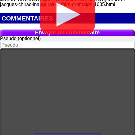
▶
jacques-chirac-inaugurait-la-foire-d-arpajon-1635.html
COMMENTAIRES
Envoyer un commentaire
Pseudo (optionnel)