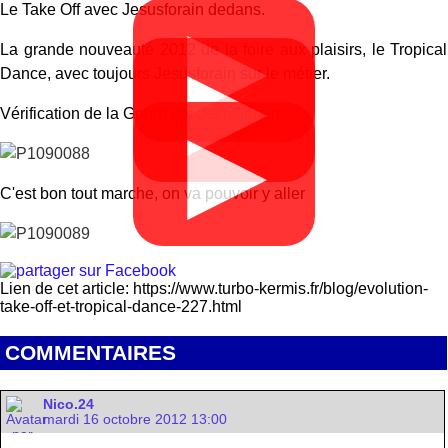
Le Take Off avec Jesusforain dedans.
▶
La grande nouveauté 2012 de la foire aux plaisirs, le Tropical
▶
Dance, avec toujours Jesusforain sur le métier.
Vérification de la Gopro par Jesusforain.
▶
C'est bon tout marche, on va pouvoir y aller
Lien de cet article: https://www.turbo-kermis.fr/blog/evolution-
take-off-et-tropical-dance-227.html
COMMENTAIRES
Nico.24
mardi 16 octobre 2012 13:00