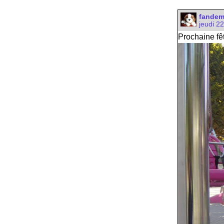
fande
jeudi 2
Prochaine fê