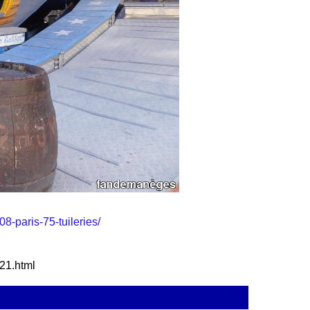
8-paris-75-tuileries/
621.html