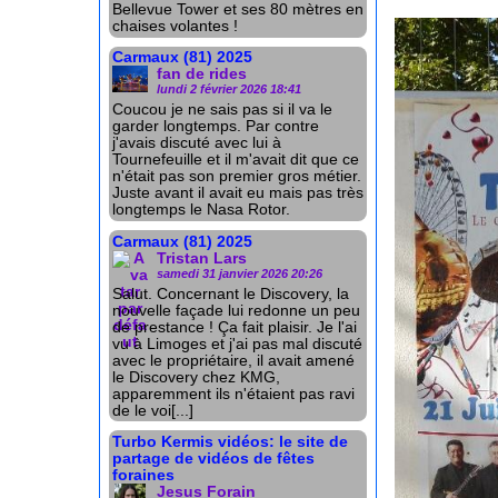
Bellevue Tower et ses 80 mètres en
chaises volantes !
Carmaux (81) 2025
fan de rides
lundi 2 février 2026 18:41
Coucou je ne sais pas si il va le
garder longtemps. Par contre
j'avais discuté avec lui à
Tournefeuille et il m'avait dit que ce
n'était pas son premier gros métier.
Juste avant il avait eu mais pas très
longtemps le Nasa Rotor.
Carmaux (81) 2025
Tristan Lars
samedi 31 janvier 2026 20:26
Salut. Concernant le Discovery, la
nouvelle façade lui redonne un peu
de prestance ! Ça fait plaisir. Je l'ai
vu à Limoges et j'ai pas mal discuté
avec le propriétaire, il avait amené
le Discovery chez KMG,
apparemment ils n'étaient pas ravi
de le voi[...]
Turbo Kermis vidéos: le site de
partage de vidéos de fêtes
foraines
Jesus Forain