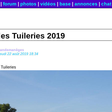
|
forum
|
photos
|
vidéos
|
base
|
annonces
|
chat
es Tuileries 2019
fandemanèges
jeudi 22 août 2019 18:34
 Tuileries