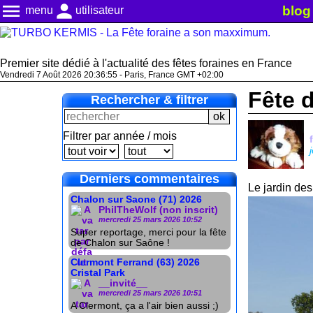
menu
person
blog
menu
utilisateur
Premier site dédié à l'actualité des fêtes foraines en France
Vendredi 7 Août 2026 20:36:57 - Paris, France GMT +02:00
Fête d
Rechercher & filtrer
Filtrer par année / mois
Derniers commentaires
Le jardin des
Chalon sur Saone (71) 2026
PhilTheWolf (non inscrit)
mercredi 25 mars 2026 10:52
Super reportage, merci pour la fête
de Chalon sur Saône !
Clermont Ferrand (63) 2026
Cristal Park
__invité__
mercredi 25 mars 2026 10:51
A Clermont, ça a l'air bien aussi ;)