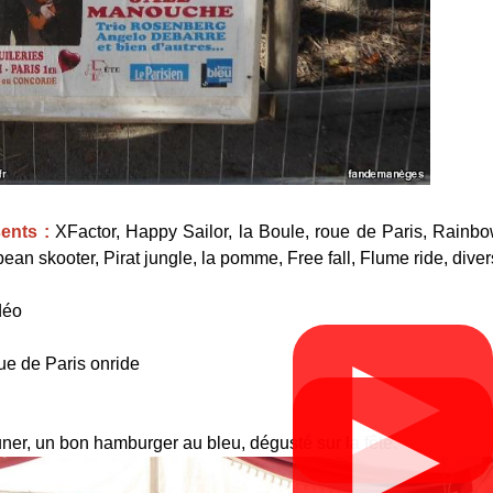
ents :
XFactor, Happy Sailor, la Boule, roue de Paris, Rainb
an skooter, Pirat jungle, la pomme, Free fall, Flume ride, divers
déo
▶
ue de Paris onride
▶
ner, un bon hamburger au bleu, dégusté sur la fête.