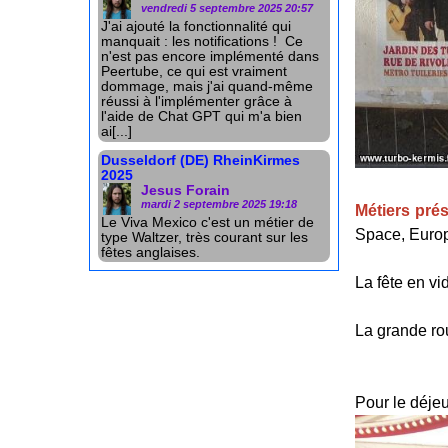
vendredi 5 septembre 2025 20:57
J'ai ajouté la fonctionnalité qui
manquait : les notifications ! Ce
n'est pas encore implémenté dans
Peertube, ce qui est vraiment
dommage, mais j'ai quand-même
réussi à l'implémenter grâce à
l'aide de Chat GPT qui m'a bien
ai[...]
Dusseldorf (DE) RheinKirmes
2025
Jesus Forain
mardi 2 septembre 2025 19:18
Métiers prés
Le Viva Mexico c'est un métier de
Space, Europe
type Waltzer, très courant sur les
fêtes anglaises.
La fête en vi
La grande ro
Pour le déjeu