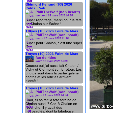
Clermont Ferrand (63) 2026
Cristal Park
PhiltTheWolf (non inscrit)
mercredi 25 mars 2026 10:50
Super reportage, merci pour la fête
de Chalon sur Saône !
Troyes (10) 2026 Foire de Mars
PhilTheWolf (non inscrit)
mardi 17 mars 2026 11:28
Super pour Chalon, c'est une super
fête !
Troyes (10) 2026 Foire de Mars
fan de rides
lundi 16 mars 2026 18:36
Coucou oui j'ai aussi fait Chalon /
Vichy et Clermont sur le retour. Les
photos sont dans la partie galerie
photos et les articles arrivent
bientôt !
Troyes (10) 2026 Foire de Mars
PhilTheWolf (non inscrit)
jeudi 12 mars 2026 10:48
Cool, tu as fait la fête foraine de
Chalon aussi ? Car, à Chalon en
revanche, il y avait des
nouveautés, dont la fabuleuse