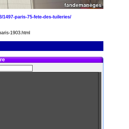
/1497-paris-75-fete-des-tuileries/
-paris-1903.html
re