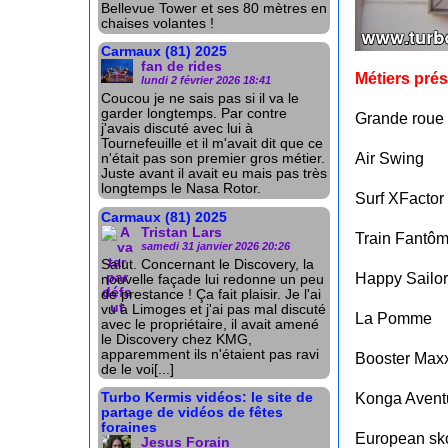
Bellevue Tower et ses 80 mètres en
chaises volantes !
Carmaux (81) 2025
fan de rides
Métiers prés
lundi 2 février 2026 18:41
Coucou je ne sais pas si il va le
garder longtemps. Par contre
Grande roue 
j'avais discuté avec lui à
Tournefeuille et il m'avait dit que ce
Air Swing
n'était pas son premier gros métier.
Juste avant il avait eu mais pas très
longtemps le Nasa Rotor.
Surf XFactor
Carmaux (81) 2025
Tristan Lars
Train Fantô
samedi 31 janvier 2026 20:26
Salut. Concernant le Discovery, la
Happy Sailor
nouvelle façade lui redonne un peu
de prestance ! Ça fait plaisir. Je l'ai
vu à Limoges et j'ai pas mal discuté
La Pomme
avec le propriétaire, il avait amené
le Discovery chez KMG,
apparemment ils n'étaient pas ravi
Booster Max
de le voi[...]
Konga Avent
Turbo Kermis vidéos: le site de
partage de vidéos de fêtes
foraines
European sk
Jesus Forain