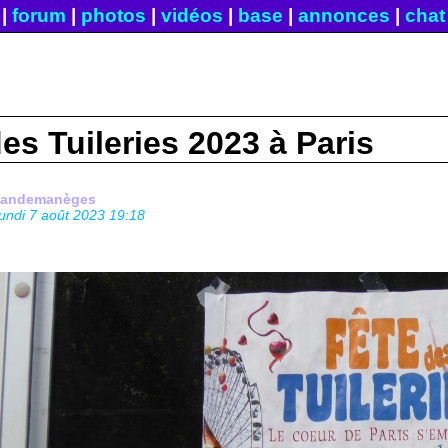
|
forum
|
photos
|
vidéos
|
base
|
annonces
|
chat
es Tuileries 2023 à Paris
fandemanèges
lundi 7 août 2023 19:18