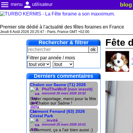
menu
person
blog
menu
utilisateur
Premier site dédié à l'actualité des fêtes foraines en France
Jeudi 6 Août 2026 20:25:48 - Paris, France GMT +02:00
Fête d
Rechercher & filtrer
Filtrer par année / mois
Derniers commentaires
Chalon sur Saone (71) 2026
PhilTheWolf (non inscrit)
mercredi 25 mars 2026 10:52
Super reportage, merci pour la fête
de Chalon sur Saône !
Clermont Ferrand (63) 2026
Cristal Park
__invité__
mercredi 25 mars 2026 10:51
A Clermont, ça a l'air bien aussi ;)