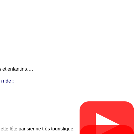
s et enfantins….
n ride
:
▶
ette fête parisienne très touristique.