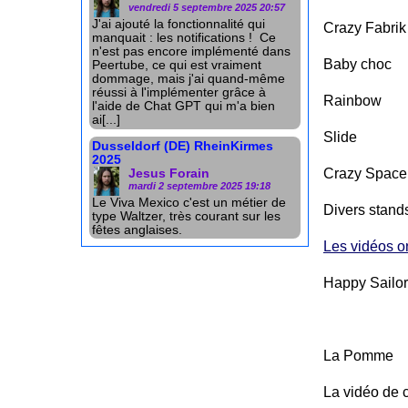
vendredi 5 septembre 2025 20:57
J'ai ajouté la fonctionnalité qui
Crazy Fabrik
manquait : les notifications ! Ce
n'est pas encore implémenté dans
Baby choc
Peertube, ce qui est vraiment
dommage, mais j'ai quand-même
réussi à l'implémenter grâce à
Rainbow
l'aide de Chat GPT qui m'a bien
ai[...]
Slide
Dusseldorf (DE) RheinKirmes
2025
Crazy Space
Jesus Forain
mardi 2 septembre 2025 19:18
Le Viva Mexico c'est un métier de
Divers stand
type Waltzer, très courant sur les
fêtes anglaises.
Les vidéos o
Happy Sailor
La Pomme
La vidéo de c