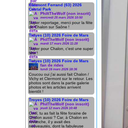
Clermont Ferrand (63) 2026
Cristal Park
PhiltTheWolf (non inscrit)
mercredi 25 mars 2026 10:50
Super reportage, merci pour la fête
de Chalon sur Saône !
Troyes (10) 2026 Foire de Mars
PhilTheWolf (non inscrit)
mardi 17 mars 2026 11:28
Super pour Chalon, c'est une super
fête !
Troyes (10) 2026 Foire de Mars
fan de rides
lundi 16 mars 2026 18:36
Coucou oui j'ai aussi fait Chalon /
Vichy et Clermont sur le retour. Les
photos sont dans la partie galerie
photos et les articles arrivent
bientôt !
Troyes (10) 2026 Foire de Mars
PhilTheWolf (non inscrit)
jeudi 12 mars 2026 10:48
Cool, tu as fait la fête foraine de
Chalon aussi ? Car, à Chalon en
revanche, il y avait des
nouveautés, dont la fabuleuse