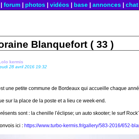
|
forum
|
photos
|
vidéos
|
base
|
annonces
|
chat
oraine Blanquefort ( 33 )
Lolo kermis
jeudi 28 avril 2016 19:32
est une petite commune de Bordeaux qui accueille chaque année 
tue sur la place de la poste et a lieu ce week-end.
ésents sont : la chenille l'éclipse; un auto skooter; le surf Rock'
nvois ici :
https://www.turbo-kermis.fr/gallery/583-2016/652-bla