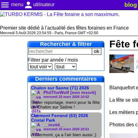
menu
person
blog
menu
utilisateur
Premier site dédié à l'actualité des fêtes foraines en France
Mercredi 5 Août 2026 23:54:56 - Paris, France GMT +02:00
Fête f
Rechercher & filtrer
Filtrer par année / mois
Derniers commentaires
Blanquefort 
Chalon sur Saone (71) 2026
PhilTheWolf (non inscrit)
mercredi 25 mars 2026 10:52
La fête se si
Super reportage, merci pour la fête
de Chalon sur Saône !
Les métiers pr
Clermont Ferrand (63) 2026
Cristal Park
Photos des co
__invité__
mercredi 25 mars 2026 10:51
A Clermont, ça a l'air bien aussi ;)