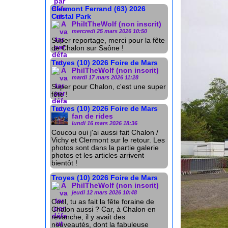
Clermont Ferrand (63) 2026
Cristal Park
PhiltTheWolf (non inscrit)
mercredi 25 mars 2026 10:50
Super reportage, merci pour la fête
de Chalon sur Saône !
Troyes (10) 2026 Foire de Mars
PhilTheWolf (non inscrit)
mardi 17 mars 2026 11:28
Super pour Chalon, c'est une super
fête !
Troyes (10) 2026 Foire de Mars
fan de rides
lundi 16 mars 2026 18:36
Coucou oui j'ai aussi fait Chalon /
Vichy et Clermont sur le retour. Les
photos sont dans la partie galerie
photos et les articles arrivent
bientôt !
Troyes (10) 2026 Foire de Mars
PhilTheWolf (non inscrit)
jeudi 12 mars 2026 10:48
Cool, tu as fait la fête foraine de
Chalon aussi ? Car, à Chalon en
revanche, il y avait des
nouveautés, dont la fabuleuse