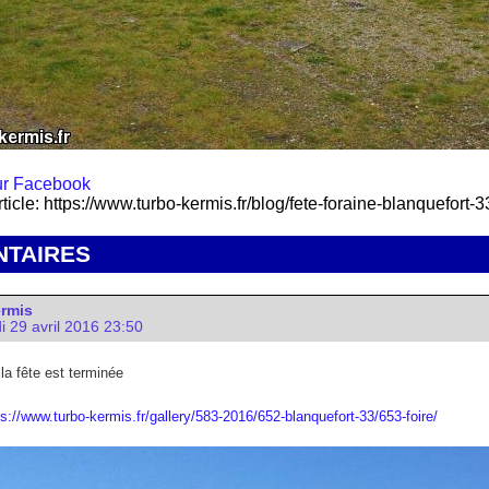
rticle: https://www.turbo-kermis.fr/blog/fete-foraine-blanquefort-
TAIRES
ermis
i 29 avril 2016 23:50
 la fête est terminée
ps://www.turbo-kermis.fr/gallery/583-2016/652-blanquefort-33/653-foire/