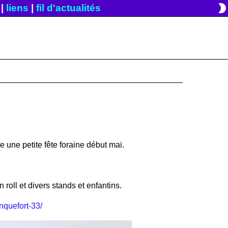
brightness_2
|
liens
|
fil d'actualités
une petite fête foraine début mai.
n roll et divers stands et enfantins.
nquefort-33/