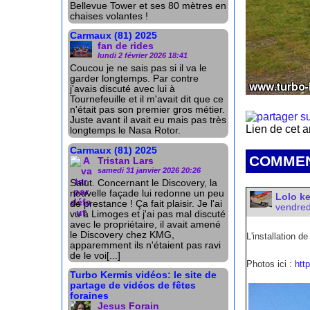
Bellevue Tower et ses 80 mètres en
chaises volantes !
Carmaux (81) 2025
fan de rides
lundi 2 février 2026 18:41
Coucou je ne sais pas si il va le
garder longtemps. Par contre
j'avais discuté avec lui à
Tournefeuille et il m'avait dit que ce
n'était pas son premier gros métier.
Juste avant il avait eu mais pas très
Lien de cet a
longtemps le Nasa Rotor.
Carmaux (81) 2025
COMMEN
Tristan Lars
samedi 31 janvier 2026 20:26
Salut. Concernant le Discovery, la
nouvelle façade lui redonne un peu
Lolo k
de prestance ! Ça fait plaisir. Je l'ai
vendred
vu à Limoges et j'ai pas mal discuté
avec le propriétaire, il avait amené
le Discovery chez KMG,
L'installation de
apparemment ils n'étaient pas ravi
de le voi[...]
Photos ici :
htt
Turbo Kermis vidéos: le site de
partage de vidéos de fêtes
foraines
Jesus Forain