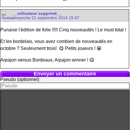
__utilisateur supprimé__
dimanche 21 septembre 2014 15:47
Punaise l'édition de folie !!!!! Cinq nouveautés ! Le must total !
Et les bordelais, vous avez combien de nouveautés en
octobre ? Seuleument trois! 😋 Petits joueurs ! 😁
Arpajon versus Bordeaux, Arpajon winner ! 😋
Envoyer un commentaire
Pseudo (optionnel)