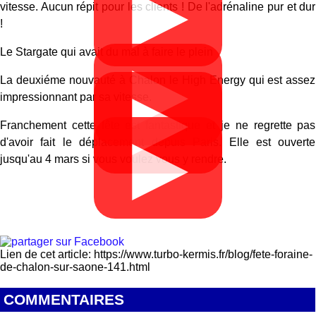
▶
vitesse. Aucun répit pour les clients ! De l'adrénaline pur et dur
!
Le Stargate qui avait du mal à faire le plein
▶
La deuxiéme nouvauté à Chalon le High Energy qui est assez
▶
impressionnant par sa vitesse.
Franchement cette fête est fantastique et je ne regrette pas
▶
d'avoir fait le déplacement depuis Paris. Elle est ouverte
jusqu'au 4 mars si vous voulez vous y rendre.
Lien de cet article: https://www.turbo-kermis.fr/blog/fete-foraine-
de-chalon-sur-saone-141.html
COMMENTAIRES