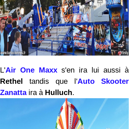
L'
Air One Maxx
s'en ira lui aussi à
Rethel
tandis que l'
Auto Skooter
Zanatta
ira à
Hulluch
.