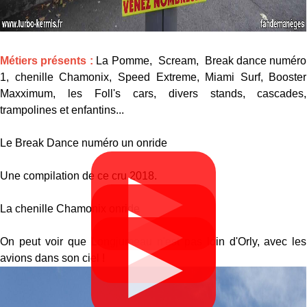
Métiers présents :
La Pomme, Scream, Break dance numéro
1, chenille Chamonix, Speed Extreme, Miami Surf, Booster
Maxximum, les Foll's cars, divers stands, cascades,
trampolines et enfantins...
Le Break Dance numéro un onride
▶
Une compilation de ce cru 2018.
▶
La chenille Chamonix onride
▶
On peut voir que Longjumeau n'est pas loin d'Orly, avec les
avions dans son ciel !