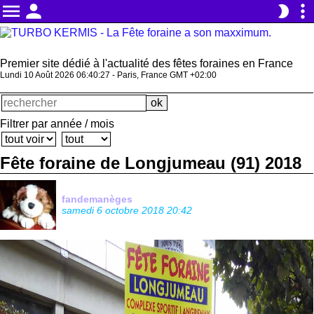
menu
person
more_vert
brightness_2
Premier site dédié à l'actualité des fêtes foraines en France
Lundi 10 Août 2026 06:40:28 - Paris, France GMT +02:00
Filtrer par année / mois
Fête foraine de Longjumeau (91) 2018
fandemanèges
samedi 6 octobre 2018 20:42