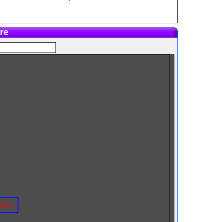
re
rs...