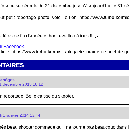
te foraine se déroule du 21 décembre jusqu'à aujourd'hui le 31 
tout petit reportage photo, voici le lien :https://www.turbo-kerm
e fêtes de fin d'année et bon réveillon à tous !! 🙂
rticle: https://www.turbo-kermis.fr/blog/fete-foraine-de-noel-d
TAIRES
manèges
1 décembre 2013 18:12
n reportage. Belle caisse du skooter.
i 1 janvier 2014 12:44
 très beau skooter dommage qu'il ne tourne pas beaucoup dans l'