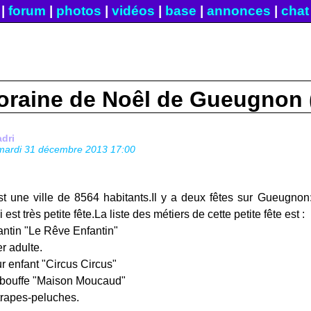
|
forum
|
photos
|
vidéos
|
base
|
annonces
|
chat
foraine de Noêl de Gueugnon 
adri
mardi 31 décembre 2013 17:00
 une ville de 8564 habitants.Il y a deux fêtes sur Gueugnon
st très petite fête.La liste des métiers de cette petite fête est :
ntin "Le Rêve Enfantin"
r adulte.
r enfant "Circus Circus"
 bouffe "Maison Moucaud"
trapes-peluches.