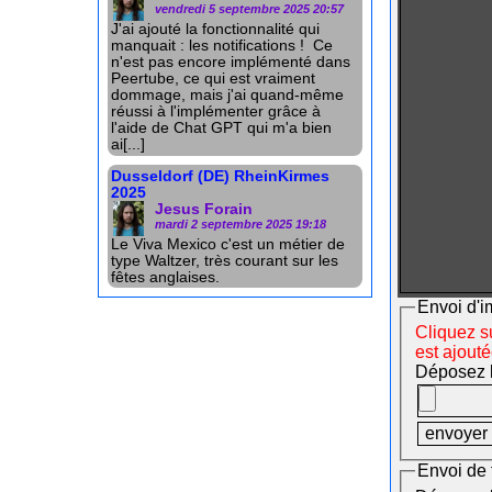
vendredi 5 septembre 2025 20:57
J'ai ajouté la fonctionnalité qui
manquait : les notifications ! Ce
n'est pas encore implémenté dans
Peertube, ce qui est vraiment
dommage, mais j'ai quand-même
réussi à l'implémenter grâce à
l'aide de Chat GPT qui m'a bien
ai[...]
Dusseldorf (DE) RheinKirmes
2025
Jesus Forain
mardi 2 septembre 2025 19:18
Le Viva Mexico c'est un métier de
type Waltzer, très courant sur les
fêtes anglaises.
Envoi d'i
Cliquez su
est ajout
Déposez le
Envoi de 