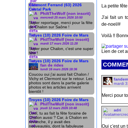
Clermont Ferrand (63) 2026
La petite fê
Cristal Park
PhiltTheWolf (non inscrit)
J'ai fait un 
mercredi 25 mars 2026 10:50
Super reportage, merci pour la fête
de-noel/#
de Chalon sur Saône !
Troyes (10) 2026 Foire de Mars
Voilà !! Bonn
PhilTheWolf (non inscrit)
mardi 17 mars 2026 11:28
Super pour Chalon, c'est une super
Lien de cet a
fête !
Troyes (10) 2026 Foire de Mars
COMMEN
fan de rides
lundi 16 mars 2026 18:36
Coucou oui j'ai aussi fait Chalon /
Vichy et Clermont sur le retour. Les
fande
photos sont dans la partie galerie
mardi 3
photos et les articles arrivent
bientôt !
Merci pour to
Troyes (10) 2026 Foire de Mars
PhilTheWolf (non inscrit)
jeudi 12 mars 2026 10:48
adri
Cool, tu as fait la fête foraine de
mercred
Chalon aussi ? Car, à Chalon en
revanche, il y avait des
Oui c'est un
nouveautés, dont la fabuleuse