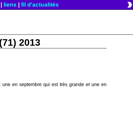
brightness_2
|
liens
|
fil d'actualités
(71) 2013
: une en septembre qui est très grande et une en