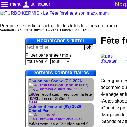
menu
person
blog
menu
utilisateur
Premier site dédié à l'actualité des fêtes foraines en France
Vendredi 7 Août 2026 08:47:31 - Paris, France GMT +02:00
Fête 
Rechercher & filtrer
Filtrer par année / mois
Derniers commentaires
Gueugnon est
Chalon sur Saone (71) 2026
PhilTheWolf (non inscrit)
décembre qui e
mercredi 25 mars 2026 10:52
-Manège enfa
Super reportage, merci pour la fête
de Chalon sur Saône !
-Autos skoote
Clermont Ferrand (63) 2026
-Chenille pou
Cristal Park
-Magasin de
__invité__
mercredi 25 mars 2026 10:51
-Stands et at
A Clermont, ça a l'air bien aussi ;)