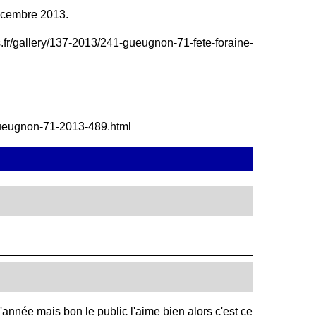
décembre 2013.
is.fr/gallery/137-2013/241-gueugnon-71-fete-foraine-
e-gueugnon-71-2013-489.html
année mais bon le public l'aime bien alors c'est ce