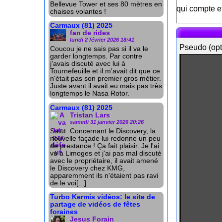
Bellevue Tower et ses 80 mètres en
qui compte et
chaises volantes !
Carmaux (81) 2025
fan de rides
lundi 2 février 2026 18:41
Pseudo (opt
Coucou je ne sais pas si il va le
garder longtemps. Par contre
j'avais discuté avec lui à
Tournefeuille et il m'avait dit que ce
n'était pas son premier gros métier.
Juste avant il avait eu mais pas très
longtemps le Nasa Rotor.
Carmaux (81) 2025
Tristan Lars
samedi 31 janvier 2026 20:26
Salut. Concernant le Discovery, la
nouvelle façade lui redonne un peu
de prestance ! Ça fait plaisir. Je l'ai
vu à Limoges et j'ai pas mal discuté
avec le propriétaire, il avait amené
le Discovery chez KMG,
apparemment ils n'étaient pas ravi
de le voi[...]
Turbo Kermis vidéos: le site de
partage de vidéos de fêtes
foraines
Jesus Forain