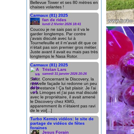
Bellevue Tower et ses 80 mètres en
chaises volantes !
Carmaux (81) 2025
fan de rides
lundi 2 février 2026 18:41
Coucou je ne sais pas si il va le
garder longtemps. Par contre
j'avais discuté avec lui à
Tournefeuille et il m'avait dit que ce
n'était pas son premier gros métier.
Juste avant il avait eu mais pas très
longtemps le Nasa Rotor.
Carmaux (81) 2025
Tristan Lars
samedi 31 janvier 2026 20:26
Salut. Concernant le Discovery, la
nouvelle façade lui redonne un peu
de prestance ! Ça fait plaisir. Je l'ai
vu à Limoges et j'ai pas mal discuté
avec le propriétaire, il avait amené
le Discovery chez KMG,
apparemment ils n'étaient pas ravi
de le voi[...]
Turbo Kermis vidéos: le site de
partage de vidéos de fêtes
foraines
Jesus Forain