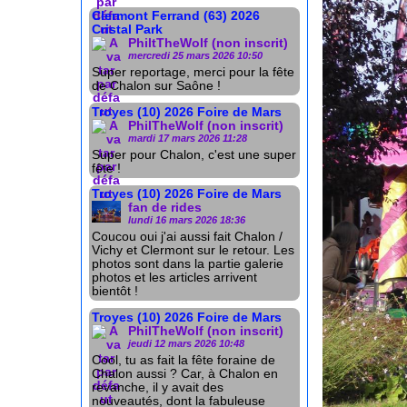
Clermont Ferrand (63) 2026
Cristal Park
PhiltTheWolf (non inscrit)
mercredi 25 mars 2026 10:50
Super reportage, merci pour la fête
de Chalon sur Saône !
Troyes (10) 2026 Foire de Mars
PhilTheWolf (non inscrit)
mardi 17 mars 2026 11:28
Super pour Chalon, c'est une super
fête !
Troyes (10) 2026 Foire de Mars
fan de rides
lundi 16 mars 2026 18:36
Coucou oui j'ai aussi fait Chalon /
Vichy et Clermont sur le retour. Les
photos sont dans la partie galerie
photos et les articles arrivent
bientôt !
Troyes (10) 2026 Foire de Mars
PhilTheWolf (non inscrit)
jeudi 12 mars 2026 10:48
Cool, tu as fait la fête foraine de
Chalon aussi ? Car, à Chalon en
revanche, il y avait des
nouveautés, dont la fabuleuse