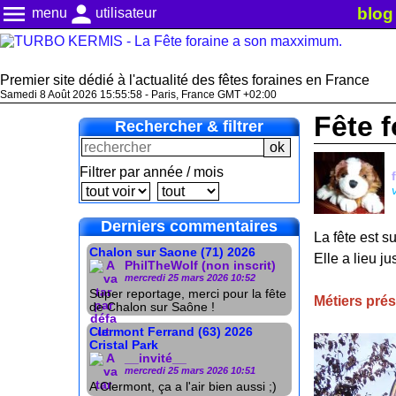
menu
person
blog
menu
utilisateur
Premier site dédié à l'actualité des fêtes foraines en France
Samedi 8 Août 2026 15:56:00 - Paris, France GMT +02:00
Fête f
Rechercher & filtrer
Filtrer par année / mois
Derniers commentaires
La fête est s
Chalon sur Saone (71) 2026
Elle a lieu 
PhilTheWolf (non inscrit)
mercredi 25 mars 2026 10:52
Super reportage, merci pour la fête
Métiers pré
de Chalon sur Saône !
Clermont Ferrand (63) 2026
Cristal Park
__invité__
mercredi 25 mars 2026 10:51
A Clermont, ça a l'air bien aussi ;)