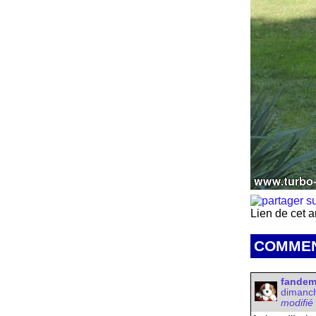
Lien de cet a
COMMEN
fande
dimanch
modifié