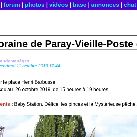
|
forum
|
photos
|
vidéos
|
base
|
annonces
|
chat
oraine de Paray-Vieille-Poste
fandemanèges
vendredi 11 octobre 2019 17:44
ur le place Henri Barbusse.
jusqu'au 26 octobre 2019, de 15 heures à 19 heures.
sents
:
Baby Station, Délice, les pinces et la Mystérieuse pêche.