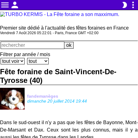
menu
person
more_vert
brightness_2
Premier site dédié à l'actualité des fêtes foraines en France
Vendredi 7 Août 2026 05:22:01 - Paris, France GMT +02:00
Filtrer par année / mois
Fête foraine de Saint-Vincent-De-
Tyrosse (40)
fandemanèges
dimanche 20 juillet 2014 19:44
Dans le sud-ouest il n'y a pas que les fêtes de Bayonne, Mont-
De-Marsant et Dax. Ceux sont les plus connus, mais il y a
aussi les fêtes de Tyrosse dans les Landes.