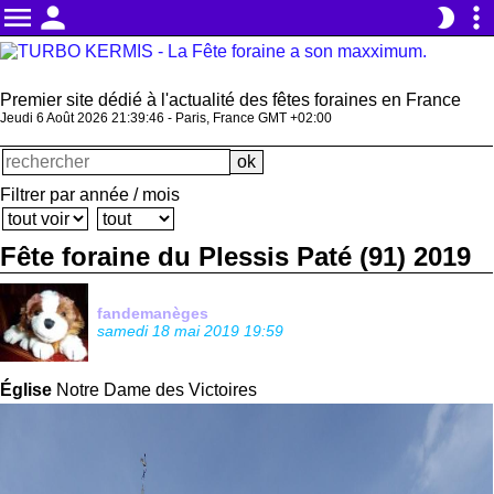
menu
person
more_vert
brightness_2
Premier site dédié à l'actualité des fêtes foraines en France
Jeudi 6 Août 2026 21:39:47 - Paris, France GMT +02:00
Filtrer par année / mois
Fête foraine du Plessis Paté (91) 2019
fandemanèges
samedi 18 mai 2019 19:59
Église
Notre Dame des Victoires