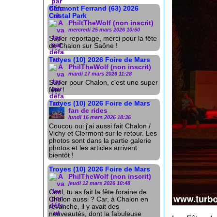
Clermont Ferrand (63) 2026
Cristal Park
PhiltTheWolf (non inscrit)
mercredi 25 mars 2026 10:50
Super reportage, merci pour la fête
de Chalon sur Saône !
Troyes (10) 2026 Foire de Mars
PhilTheWolf (non inscrit)
mardi 17 mars 2026 11:28
Super pour Chalon, c'est une super
fête !
Troyes (10) 2026 Foire de Mars
fan de rides
lundi 16 mars 2026 18:36
Coucou oui j'ai aussi fait Chalon /
Vichy et Clermont sur le retour. Les
photos sont dans la partie galerie
photos et les articles arrivent
bientôt !
Troyes (10) 2026 Foire de Mars
PhilTheWolf (non inscrit)
jeudi 12 mars 2026 10:48
Cool, tu as fait la fête foraine de
Chalon aussi ? Car, à Chalon en
revanche, il y avait des
nouveautés, dont la fabuleuse