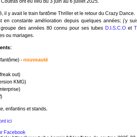
Coutras ont eu lieu du 3 juin au 6 juillet 2025.
 il y avait le train fantôme Thriller et le retour du Crazy Dance.
st en constante amélioration depuis quelques années; j'y suis 
 groupe des années 80 connu pour ses tubes
D.I.S.C.O
et
T
res ou mariages.
ents:
n fantôme) -
nouveauté
freak out)
version KMG)
nterprise)
f)
e, enfantins et stands.
nt ici