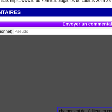
rticle: https://www.turbo-kermis.fr/blog/fetes-de-coutras-2025-3
TAIRES
Envoyer un commentai
ionnel)
chargement de l'éditeur en cou