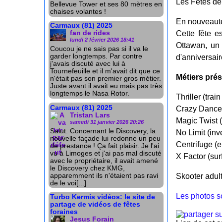
Les Fêtes de 
Bellevue Tower et ses 80 mètres en
chaises volantes !
En nouveauté,
Carmaux (81) 2025
Cette fête e
fan de rides
lundi 2 février 2026 18:41
Ottawan, un
Coucou je ne sais pas si il va le
garder longtemps. Par contre
d'anniversai
j'avais discuté avec lui à
Tournefeuille et il m'avait dit que ce
Métiers prés
n'était pas son premier gros métier.
Juste avant il avait eu mais pas très
longtemps le Nasa Rotor.
Thriller (trai
Carmaux (81) 2025
Crazy Dance
Tristan Lars
Magic Twist (
samedi 31 janvier 2026 20:26
Salut. Concernant le Discovery, la
No Limit (in
nouvelle façade lui redonne un peu
Centrifuge (e
de prestance ! Ça fait plaisir. Je l'ai
vu à Limoges et j'ai pas mal discuté
X Factor (sur
avec le propriétaire, il avait amené
le Discovery chez KMG,
apparemment ils n'étaient pas ravi
Skooter adult
de le voi[...]
Les photos so
Turbo Kermis vidéos: le site de
partage de vidéos de fêtes
foraines
Jesus Forain