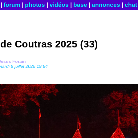
|
forum
|
photos
|
vidéos
|
base
|
annonces
|
chat
 de Coutras 2025 (33)
Jesus Forain
mardi 8 juillet 2025 19:54