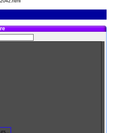
3-2042.html
re
rs...