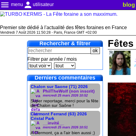
menu
person
blog
menu
utilisateur
Premier site dédié à l'actualité des fêtes foraines en France
Vendredi 7 Août 2026 11:50:28 - Paris, France GMT +02:00
Fêtes
Rechercher & filtrer
Filtrer par année / mois
Derniers commentaires
Chalon sur Saone (71) 2026
PhilTheWolf (non inscrit)
mercredi 25 mars 2026 10:52
Super reportage, merci pour la fête
de Chalon sur Saône !
Clermont Ferrand (63) 2026
Cristal Park
__invité__
mercredi 25 mars 2026 10:51
A Clermont, ça a l'air bien aussi ;)