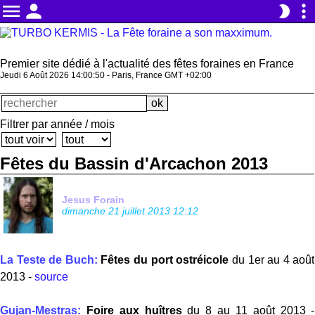
menu
person
more_vert
brightness_2
Premier site dédié à l'actualité des fêtes foraines en France
Jeudi 6 Août 2026 14:00:50 - Paris, France GMT +02:00
Filtrer par année / mois
Fêtes du Bassin d'Arcachon 2013
Jesus Forain
dimanche 21 juillet 2013 12:12
La Teste de Buch:
Fêtes du port ostréicole
du 1er au 4 août
2013 -
source
Gujan-Mestras:
Foire aux huîtres
du 8 au 11 août 2013 -