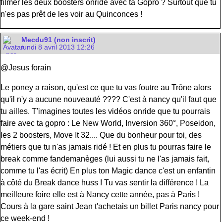
filmer les deux boosters onride avec ta Gopro ? Surtout que tu
n'es pas prêt de les voir au Quinconces !
Mecdu91 (non inscrit)
lundi 8 avril 2013 12:26
@Jesus forain
Le poney a raison, qu'est ce que tu vas foutre au Trône alors
qu'il n'y a aucune nouveauté ???? C'est à nancy qu'il faut que
tu ailles. T'imagines toutes les vidéos onride que tu pourrais
faire avec ta gopro : Le New World, Inversion 360°, Poseidon,
les 2 boosters, Move It 32.... Que du bonheur pour toi, des
métiers que tu n'as jamais ridé ! Et en plus tu pourras faire le
break comme fandemanèges (lui aussi tu ne l'as jamais fait,
comme tu l'as écrit) En plus ton Magic dance c'est un enfantin
à côté du Break dance huss ! Tu vas sentir la différence ! La
meilleure foire elle est à Nancy cette année, pas à Paris !
Cours à la gare saint Jean t'achetais un billet Paris nancy pour
ce week-end !