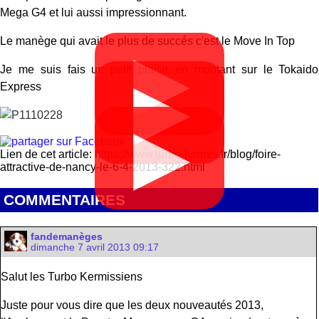
Mega G4 et lui aussi impressionnant.
Le manège qui avait le plus de succés c'est le Move In Top
▶
Je me suis fais un petit plaisir en montant sur le Tokaido
▶
Express
▶
Lien de cet article: https://www.turbo-kermis.fr/blog/foire-
attractive-de-nancy-le-6-4-2013-322.html
COMMENTAIRES
fandemanèges
dimanche 7 avril 2013 09:17
Salut les Turbo Kermissiens
Juste pour vous dire que les deux nouveautés 2013,