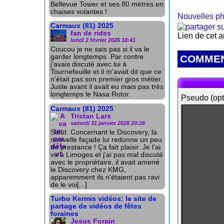
Bellevue Tower et ses 80 mètres en
chaises volantes !
Nouvelles ph
Carmaux (81) 2025
fan de rides
Lien de cet a
lundi 2 février 2026 18:41
Coucou je ne sais pas si il va le
garder longtemps. Par contre
COMMEN
j'avais discuté avec lui à
Tournefeuille et il m'avait dit que ce
n'était pas son premier gros métier.
Juste avant il avait eu mais pas très
longtemps le Nasa Rotor.
Pseudo (opt
Carmaux (81) 2025
Tristan Lars
samedi 31 janvier 2026 20:26
Salut. Concernant le Discovery, la
nouvelle façade lui redonne un peu
de prestance ! Ça fait plaisir. Je l'ai
vu à Limoges et j'ai pas mal discuté
avec le propriétaire, il avait amené
le Discovery chez KMG,
apparemment ils n'étaient pas ravi
de le voi[...]
Turbo Kermis vidéos: le site de
partage de vidéos de fêtes
foraines
Jesus Forain