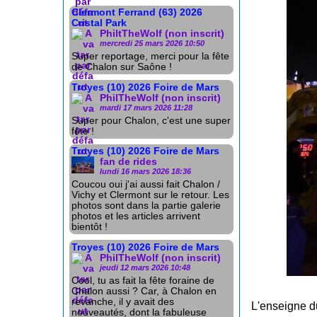
Clermont Ferrand (63) 2026
Cristal Park
PhiltTheWolf (non inscrit)
mercredi 25 mars 2026 10:50
Super reportage, merci pour la fête
de Chalon sur Saône !
Troyes (10) 2026 Foire de Mars
PhilTheWolf (non inscrit)
mardi 17 mars 2026 11:28
Super pour Chalon, c'est une super
fête !
Troyes (10) 2026 Foire de Mars
fan de rides
lundi 16 mars 2026 18:36
Coucou oui j'ai aussi fait Chalon /
Vichy et Clermont sur le retour. Les
photos sont dans la partie galerie
photos et les articles arrivent
bientôt !
Troyes (10) 2026 Foire de Mars
PhilTheWolf (non inscrit)
jeudi 12 mars 2026 10:48
Cool, tu as fait la fête foraine de
Chalon aussi ? Car, à Chalon en
revanche, il y avait des
L'enseigne d
nouveautés, dont la fabuleuse