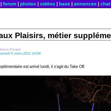
|
forum
|
photos
|
vidéos
|
base
|
annonces
|
chat
aux Plaisirs, métier suppléme
Jesus Forain
samedi 5 mars 2011 14:04
plémentaire est arrivé lundi, il s'agit du Take Off.