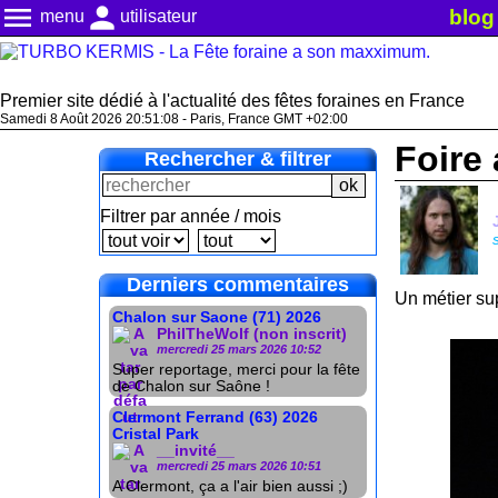
menu
person
blog
menu
utilisateur
Premier site dédié à l'actualité des fêtes foraines en France
Samedi 8 Août 2026 20:51:09 - Paris, France GMT +02:00
Foire 
Rechercher & filtrer
Filtrer par année / mois
Derniers commentaires
Un métier sup
Chalon sur Saone (71) 2026
PhilTheWolf (non inscrit)
mercredi 25 mars 2026 10:52
Super reportage, merci pour la fête
de Chalon sur Saône !
Clermont Ferrand (63) 2026
Cristal Park
__invité__
mercredi 25 mars 2026 10:51
A Clermont, ça a l'air bien aussi ;)