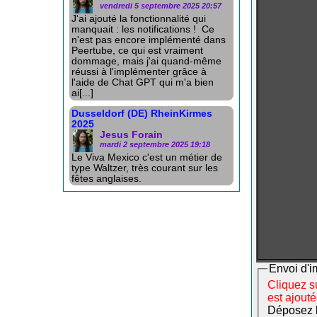
vendredi 5 septembre 2025 20:57
J'ai ajouté la fonctionnalité qui
manquait : les notifications ! Ce
n'est pas encore implémenté dans
Peertube, ce qui est vraiment
dommage, mais j'ai quand-même
réussi à l'implémenter grâce à
l'aide de Chat GPT qui m'a bien
ai[...]
Dusseldorf (DE) RheinKirmes
2025
Jesus Forain
mardi 2 septembre 2025 19:18
Le Viva Mexico c'est un métier de
type Waltzer, très courant sur les
fêtes anglaises.
Envoi d'i
Cliquez su
est ajout
Déposez le