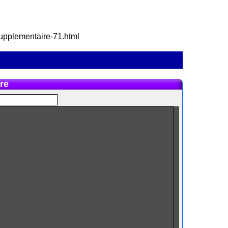
-supplementaire-71.html
re