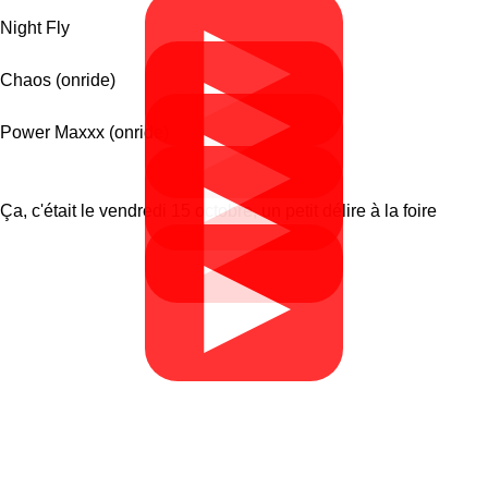
▶
Night Fly
▶
Chaos (onride)
▶
Power Maxxx (onride)
▶
Ça, c'était le vendredi 15 octobre, un petit délire à la foire
▶