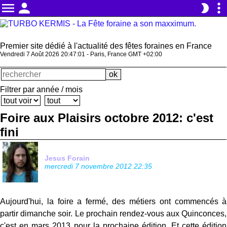
menu
person
more_vert
brightness_2
Premier site dédié à l'actualité des fêtes foraines en France
Vendredi 7 Août 2026 20:47:01 - Paris, France GMT +02:00
Filtrer par année / mois
Foire aux Plaisirs octobre 2012: c'est
fini
Jesus Forain
mercredi 7 novembre 2012 22:35
Aujourd'hui, la foire a fermé, des métiers ont commencés à
partir dimanche soir. Le prochain rendez-vous aux Quinconces,
c'est en mars 2013 pour la prochaine édition. Et cette édition