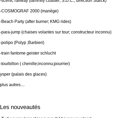
-scenic railway (fammily coaster; S.D.C.; direction Starck)
-COSMOGRAF 2000 (manège)
-Beach Party (after burner; KMG rides)
-para-jump (chaises volantes sur tour; constructeur inconnu)
-polipo (Polyp ;Barbieri)
-train fantome geister schlucht
-tourbillon ( chenille;inconnu;pourrier)
ysper (palais des glaces)
plus autres…
Les nouveautés