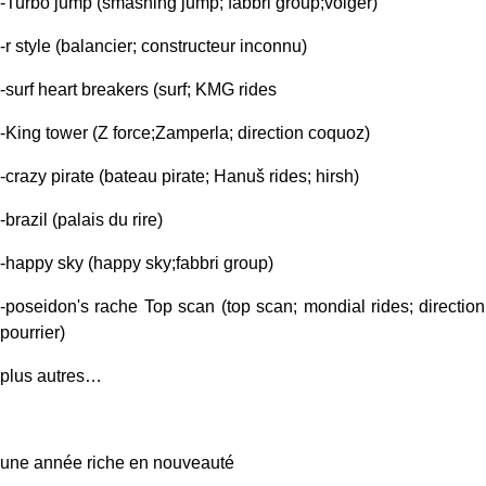
-Turbo jump (smashing jump; fabbri group;volger)
-r style (balancier; constructeur inconnu)
-surf heart breakers (surf; KMG rides
-King tower (Z force;Zamperla; direction coquoz)
-crazy pirate (bateau pirate; Hanuš rides; hirsh)
-brazil (palais du rire)
-happy sky (happy sky;fabbri group)
-poseidon's rache Top scan (top scan; mondial rides; direction
pourrier)
plus autres…
une année riche en nouveauté