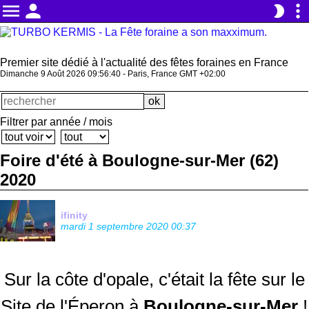
menu
person
more_vert
brightness_2
Premier site dédié à l'actualité des fêtes foraines en France
Dimanche 9 Août 2026 09:56:42 - Paris, France GMT +02:00
Filtrer par année / mois
Foire d'été à Boulogne-sur-Mer (62)
2020
ifinity
mardi 1 septembre 2020 00:37
Sur la côte d'opale, c'était la fête sur le
Site de l'Éperon à
Boulogne-sur-Mer
!