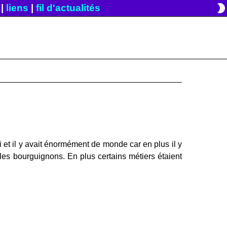
brightness_2
|
liens
|
fil d'actualités
i et il y avait énormément de monde car en plus il y
ir les bourguignons. En plus certains métiers étaient