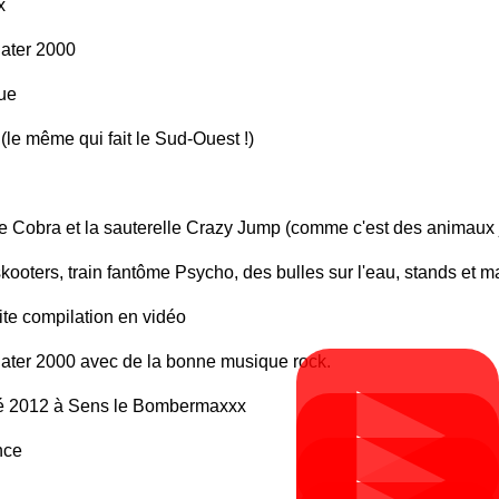
x
Cater 2000
ue
(le même qui fait le Sud-Ouest !)
le Cobra et la sauterelle Crazy Jump (comme c'est des animaux
ooters, train fantôme Psycho, des bulles sur l'eau, stands et 
ite compilation en vidéo
Cater 2000 avec de la bonne musique rock.
▶
é 2012 à Sens le Bombermaxxx
▶
nce