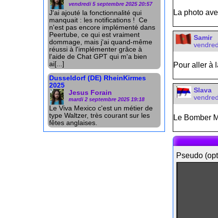
vendredi 5 septembre 2025 20:57
La photo ave
J'ai ajouté la fonctionnalité qui
manquait : les notifications ! Ce
n'est pas encore implémenté dans
Peertube, ce qui est vraiment
Samir
dommage, mais j'ai quand-même
vendred
réussi à l'implémenter grâce à
l'aide de Chat GPT qui m'a bien
ai[...]
Pour aller à 
Dusseldorf (DE) RheinKirmes
2025
Slava
Jesus Forain
vendred
mardi 2 septembre 2025 19:18
Le Viva Mexico c'est un métier de
type Waltzer, très courant sur les
Le Bomber Ma
fêtes anglaises.
Pseudo (opt