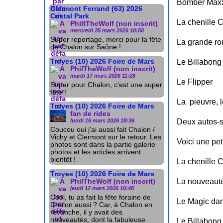
Bomber Max
Clermont Ferrand (63) 2026
Cristal Park
La chenille 
PhiltTheWolf (non inscrit)
mercredi 25 mars 2026 10:50
Super reportage, merci pour la fête
La grande ro
de Chalon sur Saône !
Troyes (10) 2026 Foire de Mars
Le Billabong 
PhilTheWolf (non inscrit)
mardi 17 mars 2026 11:28
Le Flipper
Super pour Chalon, c'est une super
fête !
La pieuvre, 
Troyes (10) 2026 Foire de Mars
fan de rides
Deux autos-sk
lundi 16 mars 2026 18:36
Coucou oui j'ai aussi fait Chalon /
Vichy et Clermont sur le retour. Les
Voici une pet
photos sont dans la partie galerie
photos et les articles arrivent
bientôt !
La chenille 
Troyes (10) 2026 Foire de Mars
La nouveaut
PhilTheWolf (non inscrit)
jeudi 12 mars 2026 10:48
Cool, tu as fait la fête foraine de
Le Magic da
Chalon aussi ? Car, à Chalon en
revanche, il y avait des
nouveautés, dont la fabuleuse
Le Billabong