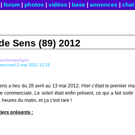
|
forum
|
photos
|
vidéos
|
base
|
annonces
|
chat
 de Sens (89) 2012
fandemanèges
mercredi 2 mai 2012 12:25
ens a lieu du 28 avril au 13 mai 2012. Hier c'était le premier ma
re commerciale. Le soleil était enfin présent, ce qui a fait sort
 heures du matin, et ça c'est rare !
tiers présents :
e