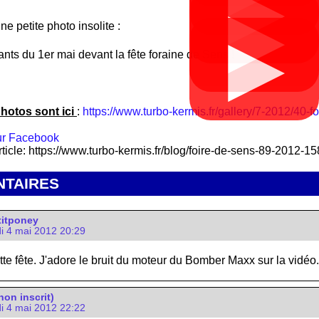
▶
▶
une petite photo insolite :
▶
nts du 1er mai devant la fête foraine de Sens !
hotos sont ici
:
https://www.turbo-kermis.fr/gallery/7-2012/40-f
rticle: https://www.turbo-kermis.fr/blog/foire-de-sens-89-2012-15
TAIRES
itponey
i 4 mai 2012 20:29
tte fête. J'adore le bruit du moteur du Bomber Maxx sur la vidéo. O
non inscrit)
i 4 mai 2012 22:22