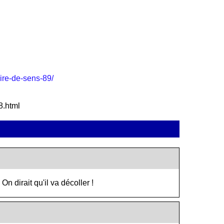
oire-de-sens-89/
8.html
n dirait qu'il va décoller !