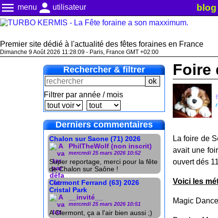
menu
person
blog
menu
utilisateur
Premier site dédié à l'actualité des fêtes foraines en France
Dimanche 9 Août 2026 11:28:10 - Paris, France GMT +02:00
Foire
Rechercher & filtrer
Filtrer par année / mois
Derniers commentaires
La foire de S
Chalon sur Saone (71) 2026
PhilTheWolf (non inscrit)
avait une foi
mercredi 25 mars 2026 10:52
ouvert dés 11
Super reportage, merci pour la fête
de Chalon sur Saône !
Voici les mé
Clermont Ferrand (63) 2026
Cristal Park
__invité__
Magic Danc
mercredi 25 mars 2026 10:51
A Clermont, ça a l'air bien aussi ;)