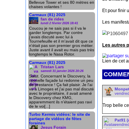
Bellevue Tower et ses 80 mètres en
chaises volantes !
Et pour finir 
Carmaux (81) 2025
fan de rides
Les manifesta
lundi 2 février 2026 18:41
Coucou je ne sais pas si il va le
garder longtemps. Par contre
j'avais discuté avec lui à
Tournefeuille et il m'avait dit que ce
Les autres p
n'était pas son premier gros métier.
Juste avant il avait eu mais pas très
longtemps le Nasa Rotor.
Lien de cet a
Carmaux (81) 2025
Tristan Lars
samedi 31 janvier 2026 20:26
COMMEN
Salut. Concernant le Discovery, la
nouvelle façade lui redonne un peu
de prestance ! Ça fait plaisir. Je l'ai
vu à Limoges et j'ai pas mal discuté
Monpet
avec le propriétaire, il avait amené
vendred
le Discovery chez KMG,
apparemment ils n'étaient pas ravi
Trop belle ce
de le voi[...]
Turbo Kermis vidéos: le site de
partage de vidéos de fêtes
Pat91 (
foraines
vendred
Jesus Forain