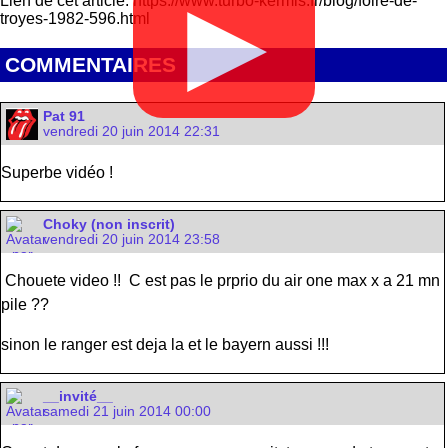
Lien de cet article: https://www.turbo-kermis.fr/blog/foire-de-
▶
troyes-1982-596.html
COMMENTAIRES
Pat 91
vendredi 20 juin 2014 22:31
Superbe vidéo !
Choky (non inscrit)
vendredi 20 juin 2014 23:58
Chouete video !! C est pas le prprio du air one max x a 21 mn
pile ??
sinon le ranger est deja la et le bayern aussi !!!
__invité__
samedi 21 juin 2014 00:00