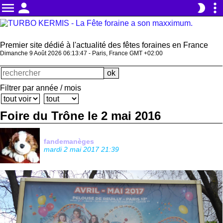
menu
person
more_vert
brightness_2
Premier site dédié à l'actualité des fêtes foraines en France
Dimanche 9 Août 2026 06:13:48 - Paris, France GMT +02:00
Filtrer par année / mois
Foire du Trône le 2 mai 2016
fandemanèges
mardi 2 mai 2017 21:39